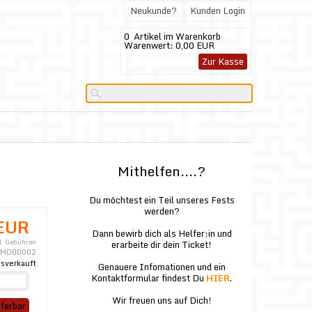
Neukunde?
Kunden Login
0
Artikel im Warenkorb
Warenwert:
0,00 EUR
Zur Kasse
Mithelfen....?
Du möchtest ein Teil unseres Fests
werden?
EUR
Dann bewirb dich als Helfer:in und
l. Gebühren
erarbeite dir dein Ticket!
MO00002
sverkauft
Genauere Infomationen und ein
Kontaktformular findest Du
HIER
.
Wir freuen uns auf Dich!
eferbar