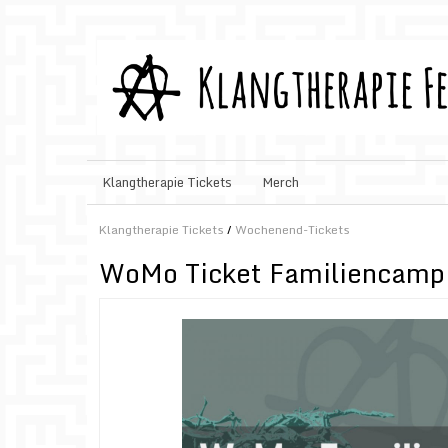
Klangtherapie Tickets
Merch
Klangtherapie Tickets
/
Wochenend-Tickets
WoMo Ticket Familiencampi