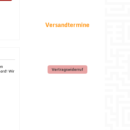
Versandtermine
en
Vertragswiderruf
Bord! Wir
n