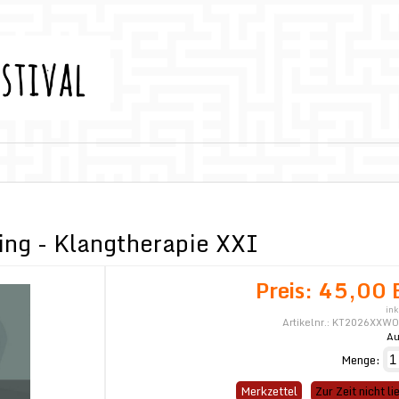
ng - Klangtherapie XXI
Preis:
45,00 
ink
Artikelnr.:
KT2026XXWO
Au
Menge:
Merkzettel
Zur Zeit nicht li