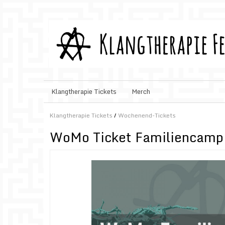
Klangtherapie Tickets
Merch
Klangtherapie Tickets
/
Wochenend-Tickets
WoMo Ticket Familiencampi