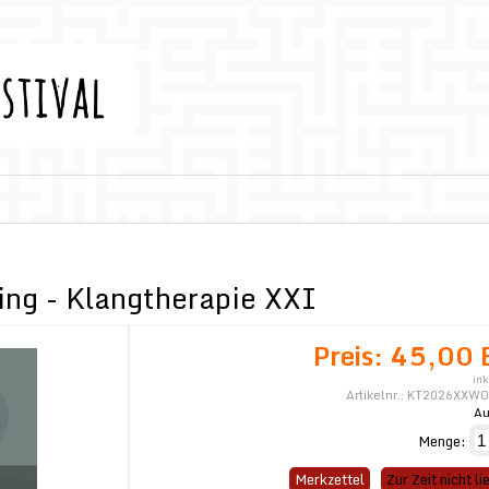
ng - Klangtherapie XXI
Preis:
45,00 
ink
Artikelnr.:
KT2026XXWO
Au
Menge:
Merkzettel
Zur Zeit nicht li