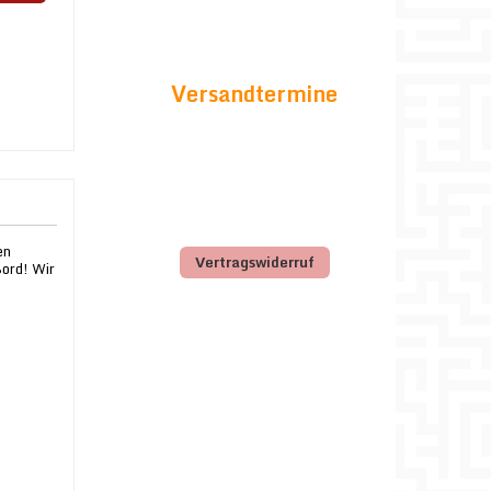
Versandtermine
en
Vertragswiderruf
Bord! Wir
n