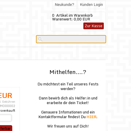
Neukunde?
Kunden Login
0
Artikel im Warenkorb
Warenwert:
0,00 EUR
Zur Kasse
Mithelfen....?
Du möchtest ein Teil unseres Fests
werden?
EUR
Dann bewirb dich als Helfer:in und
l. Gebühren
erarbeite dir dein Ticket!
MO00002
sverkauft
Genauere Infomationen und ein
Kontaktformular findest Du
HIER
.
Wir freuen uns auf Dich!
eferbar