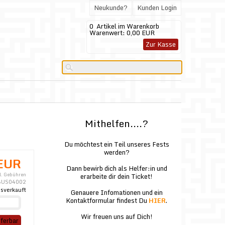
Neukunde?
Kunden Login
0
Artikel im Warenkorb
Warenwert:
0,00 EUR
Zur Kasse
Mithelfen....?
Du möchtest ein Teil unseres Fests
werden?
EUR
Dann bewirb dich als Helfer:in und
l. Gebühren
erarbeite dir dein Ticket!
BUS04002
sverkauft
Genauere Infomationen und ein
Kontaktformular findest Du
HIER
.
Wir freuen uns auf Dich!
eferbar