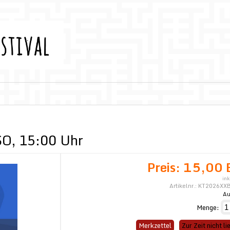
SO, 15:00 Uhr
Preis:
15,00 
ink
Artikelnr.:
KT2026XX
Au
Menge:
Merkzettel
Zur Zeit nicht li