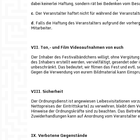
dabei keinerlei Haftung, sondern rät bei Bedenken vom Be
c.
Der Veranstalter haftet nicht für während der Veransta
d.
Falls die Haftung des Veranstalters aufgrund der vorherg
Mitarbeiter.
VII. Ton,- und Film Videoaufnahmen von euch
Der Inhaber des Festivalbändchens willigt, ohne Vergütung
des Inhabers erstellt werden, vervielfältigt, gesendet oder 
unbeschränkt. Das bedeutet, wir filmen das Fest und evtl. se
Gegen die Verwendung von eurem Bildmaterial kann Einspr
VIII. Sicherheit
Der Ordnungsdienst ist angewiesen Leibesvisitationen vor
Nettopreises der Eintrittskarte) zu verwehren, bleibt dem 
Hinweise der Ordnungskräfte sind zu beachten. Das Betret
Zuwiderhandlungen kann auf Anordnung vom Veranstalter e
IX. Verbotene Gegenstände