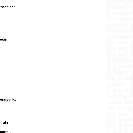
estes den
 oder
Menüpunkt
efahr.
rnimmt