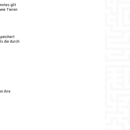
ntes gilt
wie Tieren
speichert
ls die durch
n ihre