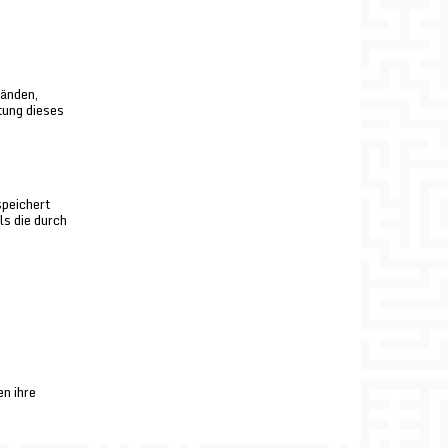
tänden,
tung dieses
speichert
ls die durch
n ihre