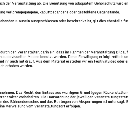
such der Veranstaltung ab. Die Benutzung von adäquatem Gehörschutz wird e
ltung verlorengegangene, kaputtgegangene oder gestohlene Gegenstände.
ehenden Klauseln ausgeschlossen oder beschränkt ist, gilt dies ebenfalls für
 durch den Veranstalter, darin ein, dass im Rahmen der Veranstaltung Bilda
in audiovisuellen Medien benutzt werden. Diese Einwilligung erfolgt zeitlich u
id ihr auch mit drauf. Aus dem Material erstellen wir ein Festivalvideo oder ei
uch erhoben werden.
zunehmen. Das Recht, den Einlass aus wichtigem Grund (gegen Rückerstattun
Veranstalter vorbehalten. Die Hausordnung der jeweiligen Veranstaltungsstätt
en des Bühnenbereiches und das Besteigen von Absperrungen ist untersagt. 
ine Verweisung vom Veranstaltungsort erfolgen.