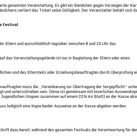
rte genannten Veranstaltung. Es gibt ein Bändchen gegen Vorzeigen der Kart
ndchens verliert das Ticket seine Gültigkeit. Der Veranstalter behält sich d
 Festival
der Eltern und ausschließlich tagsüber zwischen 8 und 22 Uhr das
uf das Veranstaltungsgelände ist nur in Begleitung der Eltern oder eines
lichen und des Elternteils oder Erziehungsbeauftragten durch Überprüfung e
eauftragten muss die „Vereinbarung zur Übertragung der Sorgepflicht“ unte
gt und unterschrieben sein. Diese ist gemeinsam mit leserlichen Ausweiskop
s Jugendlichen (Kopien zusammen auf einem DIN A4 Blatt) an der Kasse abz
uss lediglich eine Kopie beider Ausweise an der Kasse abgeben werden.
chrift dazu bereit, während des gesamten Festivals die Verantwortung für de