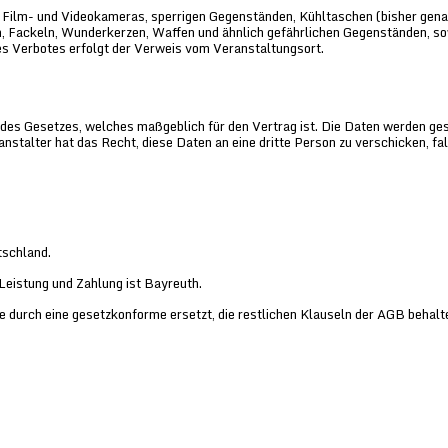
 Film- und Videokameras, sperrigen Gegenständen, Kühltaschen (bisher genan
, Fackeln, Wunderkerzen, Waffen und ähnlich gefährlichen Gegenständen, so
es Verbotes erfolgt der Verweis vom Veranstaltungsort.
des Gesetzes, welches maßgeblich für den Vertrag ist. Die Daten werden ge
stalter hat das Recht, diese Daten an eine dritte Person zu verschicken, fal
tschland.
 Leistung und Zahlung ist Bayreuth.
e durch eine gesetzkonforme ersetzt, die restlichen Klauseln der AGB behalte