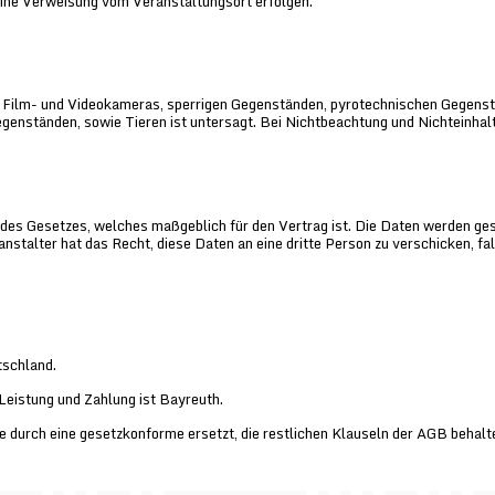
ine Verweisung vom Veranstaltungsort erfolgen.
 Film- und Videokameras, sperrigen Gegenständen, pyrotechnischen Gegens
genständen, sowie Tieren ist untersagt. Bei Nichtbeachtung und Nichteinhal
des Gesetzes, welches maßgeblich für den Vertrag ist. Die Daten werden ge
stalter hat das Recht, diese Daten an eine dritte Person zu verschicken, fal
tschland.
 Leistung und Zahlung ist Bayreuth.
e durch eine gesetzkonforme ersetzt, die restlichen Klauseln der AGB behalte