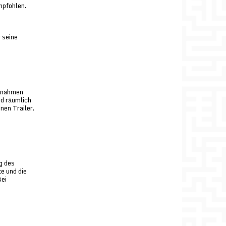
mpfohlen.
 seine
ufnahmen
nd räumlich
nen Trailer.
g des
e und die
Bei