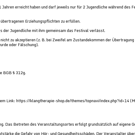
Jahren erreicht haben und darf jeweils nur für 2 Jugendliche während des F
übertragenen Erziehungspflichten zu erfüllen.
s der Jugendliche mit ihm gemeinsam das Festival verlässt.
 nicht zu akzeptieren (z. B. bei Zweifel am Zustandekommen der Übertragung
urde oder Fälschung).
he BGB § 312g.
dem Link: https://klangtherapie-shop.de/themes/topnavi/index.php?id=14 (
ng. Das Betreten des Veranstaltungsortes erfolgt grundsätzlich auf eigene G
utstärke die Gefahr von Hör- und Gesundheitsschäden. Der Veranstalter übe