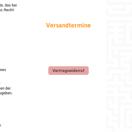
e, das bei
as Recht
Versandtermine
ines
Vertragswiderruf
r
ien der
ugeben.
n