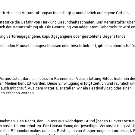
treten des Veranstaltungsortes erfolgt grundsätzlich auf eigene Gefahr.
utstärke die Gefahr von Hör- und Gesundheitsschäden. Der Veranstalter übe
such der Veranstaltung ab. Die Benutzung von adäquatem Gehörschutz wird e
ltung verlorengegangene, kaputtgegangene oder gestohlene Gegenstände.
ehenden Klauseln ausgeschlossen oder beschränkt ist, gilt dies ebenfalls für
 Veranstalter, darin ein, dass im Rahmen der Veranstaltung Bildaufnahmen d
llen Medien benutzt werden. Diese Einwilligung erfolgt zeitlich und räumlich u
 auch mit drauf. Aus dem Material erstellen wir ein Festivalvideo oder einen T
uch erhoben werden.
zunehmen. Das Recht, den Einlass aus wichtigem Grund (gegen Rückerstattun
Veranstalter vorbehalten. Die Hausordnung der jeweiligen Veranstaltungsstätt
en des Bühnenbereiches und das Besteigen von Absperrungen ist untersagt. 