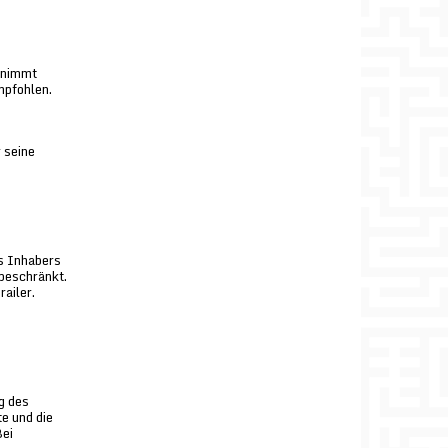
rnimmt
mpfohlen.
 seine
es Inhabers
nbeschränkt.
railer.
g des
e und die
Bei