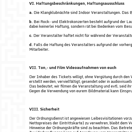
VI. Haftungsbeschränkungen, Haftungsausschluss
a.
Die Klangklubnächte sind Indoor Veranstaltungen. Das Be
b.
Bei Rock- und Elektrokonzerten besteht aufgrund der La
dabei keinerlei Haftung, sondern rät bei Bedenken vom Be
c.
Der Veranstalter haftet nicht für während der Veransta
d.
Falls die Haftung des Veranstalters aufgrund der vorherg
Mitarbeiter.
VII. Ton,- und Film Videoaufnahmen von euch
Der Inhaber des Tickets willigt, ohne Vergütung durch den
erstellt werden, vervielfältigt, gesendet oder in audiovisue
Das bedeutet, wir filmen die Veranstaltung und evtl. seid ihr
Gegen die Verwendung von eurem Bildmaterial kann Einspr
VIII. Sicherheit
Der Ordnungsdienst ist angewiesen Leibesvisitationen vor
Nettopreises der Eintrittskarte) zu verwehren, bleibt dem 
Hinweise der Ordnungskräfte sind zu beachten. Das Betret