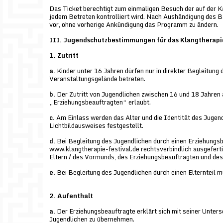
Das Ticket berechtigt zum einmaligen Besuch der auf der Ka
jedem Betreten kontrolliert wird. Nach Aushändigung des Bä
vor, ohne vorherige Ankündigung das Programm zu ändern.
III. Jugendschutzbestimmungen für das Klangtherapie
1. Zutritt
a.
Kinder unter 16 Jahren dürfen nur in direkter Begleitung 
Veranstaltungsgelände betreten.
b.
Der Zutritt von Jugendlichen zwischen 16 und 18 Jahren a
„Erziehungsbeauftragten“ erlaubt.
c.
Am Einlass werden das Alter und die Identität des Jugend
Lichtbildausweises festgestellt.
d.
Bei Begleitung des Jugendlichen durch einen Erziehungsb
www.klangtherapie-festival.de
rechtsverbindlich ausgeferti
Eltern / des Vormunds, des Erziehungsbeauftragten und de
e.
Bei Begleitung des Jugendlichen durch einen Elternteil m
2. Aufenthalt
a.
Der Erziehungsbeauftragte erklärt sich mit seiner Unters
Jugendlichen zu übernehmen.