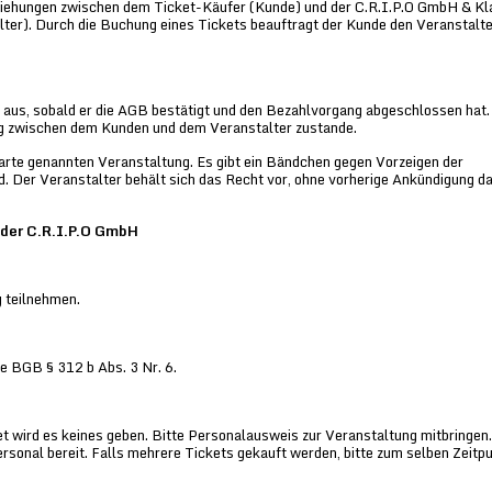
ziehungen zwischen dem Ticket-Käufer (Kunde) und der C.R.I.P.O GmbH & Kl
er). Durch die Buchung eines Tickets beauftragt der Kunde den Veranstalte
us, sobald er die AGB bestätigt und den Bezahlvorgang abgeschlossen hat. 
g zwischen dem Kunden und dem Veranstalter zustande.
arte genannten Veranstaltung. Es gibt ein Bändchen gegen Vorzeigen der
d. Der Veranstalter behält sich das Recht vor, ohne vorherige Ankündigung d
der C.R.I.P.O GmbH
g teilnehmen.
e BGB § 312 b Abs. 3 Nr. 6.
 wird es keines geben. Bitte Personalausweis zur Veranstaltung mitbringen.
sonal bereit. Falls mehrere Tickets gekauft werden, bitte zum selben Zeitpu